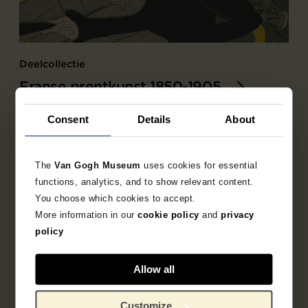
Deelcollectie
Franse prentkunst 1850-1905
Ontdek de bijzondere verzameling Franse prenten
Consent
Details
About
uit het fin-de-siècle.
The
Van Gogh Museum
uses cookies for essential
functions, analytics, and to show relevant content.
You choose which cookies to accept.
More information in our
cookie policy
and
privacy
policy
Allow all
Customize