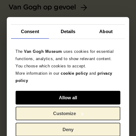
Van Gogh op gevoel
5 september 2026
Interactief programma speciaal voor
Consent
Details
About
bezoekers die blind of slechtziend zijn. Ontdek
via tast, geur, luisterbrieven en verhalen meer
over de vaste collectie of tentoonstelling.
The
Van Gogh Museum
uses cookies for essential
functions, analytics, and to show relevant content.
You choose which cookies to accept.
More information in our
cookie policy
and
privacy
policy
Allow all
Customize
Deny