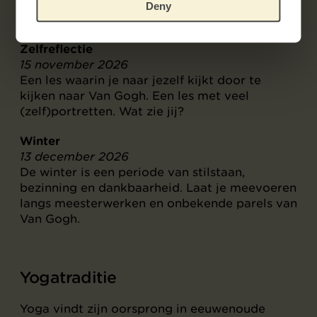
landschappen én kleurrijke, expressieve
Deny
schilderijen sta je hierbij stil.
Zelfreflectie
15 november 2026
Een les waarin je naar jezelf kijkt door te
kijken naar Van Gogh. Een les met veel
(zelf)portretten. Wat zie jij?
Winter
13 december 2026
De winter is een periode van stilstaan,
bezinning en dankbaarheid. Laat je meevoeren
langs meesterwerken en onbekende parels van
Van Gogh.
Yogatraditie
Yoga vindt zijn oorsprong in eeuwenoude