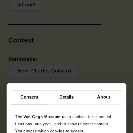
silhouet
Context
Prentmaker
Henri Charles Guérard
Consent
Details
About
Objectgegevens
Opschriften / merken
The
Van Gogh Museum
uses cookies for essential
functions, analytics, and to show relevant content.
Tentoonstellingen
You choose which cookies to accept.