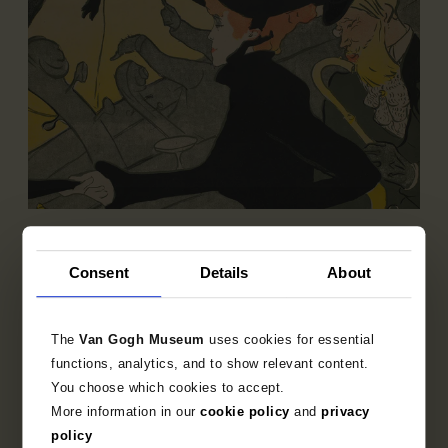
Deelcollectie
Franse prentkunst 1850-1905
Consent
Details
About
Ontdek de bijzondere verzameling Franse prenten
uit het fin-de-siècle.
The
Van Gogh Museum
uses cookies for essential
functions, analytics, and to show relevant content.
You choose which cookies to accept.
More information in our
cookie policy
and
privacy
policy