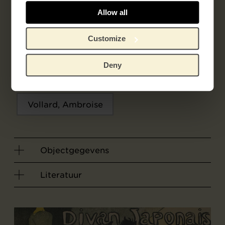
Le Figaro
Allow all
Recensie door
Customize
Alexandre, Arsène
Deny
Locatie tentoonstelling
Vollard, Ambroise
Objectgegevens
Literatuur