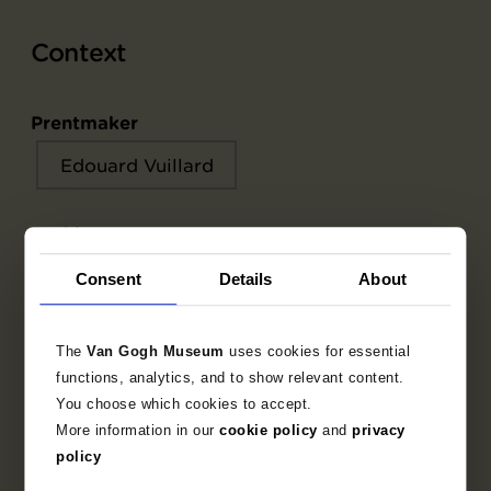
Context
Prentmaker
Edouard Vuillard
Drukker
Auguste Clot
Consent
Details
About
Uitgever
The
Van Gogh Museum
uses cookies for essential
functions, analytics, and to show relevant content.
Ambroise Vollard
You choose which cookies to accept.
More information in our
cookie policy
and
privacy
Recensie in
policy