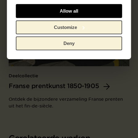
Allow all
Customize
Deny
Deelcollectie
Franse prentkunst 1850-1905
Ontdek de bijzondere verzameling Franse prenten
uit het fin-de-siècle.