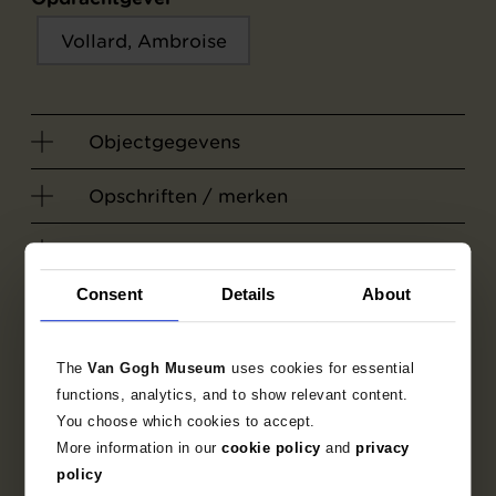
Vollard, Ambroise
Objectgegevens
Opschriften / merken
Tentoonstellingen
Consent
Details
About
Literatuur
The
Van Gogh Museum
uses cookies for essential
functions, analytics, and to show relevant content.
You choose which cookies to accept.
More information in our
cookie policy
and
privacy
policy