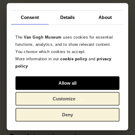
Consent
Details
About
The
Van Gogh Museum
uses cookies for essential
functions, analytics, and to show relevant content.
You choose which cookies to accept.
More information in our
cookie policy
and
privacy
policy
Allow all
Onderdeel van
Prentenalbum L'Estampe originale
Customize
Deny