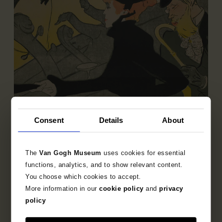
Deelcollectie
Consent
Details
About
Franse prentkunst 1850-1905
Ontdek de bijzondere verzameling Franse prenten
The
Van Gogh Museum
uses cookies for essential
uit het fin-de-siècle.
functions, analytics, and to show relevant content.
You choose which cookies to accept.
More information in our
cookie policy
and
privacy
policy