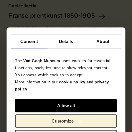
Deelcollectie
Franse prentkunst 1850-1905
Ontdek de bijzondere verzameling Franse prenten
uit het fin-de-siècle.
Consent
Details
About
The
Van Gogh Museum
uses cookies for essential
functions, analytics, and to show relevant content.
You choose which cookies to accept.
More information in our
cookie policy
and
privacy
policy
Allow all
Customize