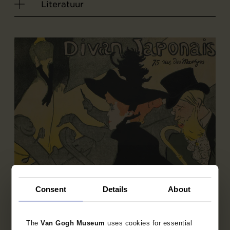
Literatuur
Consent
Details
About
Deelcollectie
The
Van Gogh Museum
uses cookies for essential