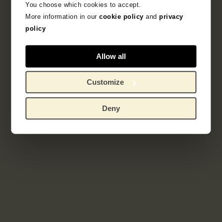
You choose which cookies to accept.
Deelcollectie
More information in our
cookie policy
and
privacy
Franse prentkunst 1850-1905
policy
Ontdek de bijzondere verzameling Franse prenten
Allow all
uit het fin-de-siècle.
Customize
Deny
Gerelateerde werken