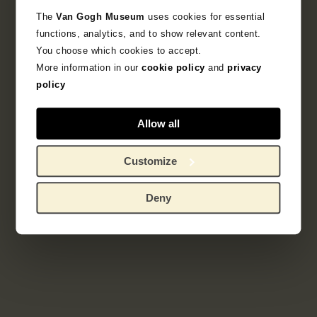
The
Van Gogh Museum
uses cookies for essential
functions, analytics, and to show relevant content.
You choose which cookies to accept.
More information in our
cookie policy
and
privacy
Deelcollectie
policy
Franse prentkunst 1850-1905
Allow all
Ontdek de bijzondere verzameling Franse prenten
uit het fin-de-siècle.
Customize
Deny