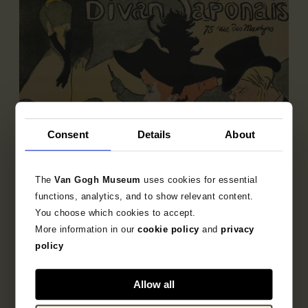
Consent
Details
About
The
Van Gogh Museum
uses cookies for essential
functions, analytics, and to show relevant content.
You choose which cookies to accept.
More information in our
cookie policy
and
privacy
Deelcollectie
policy
Franse prentkunst 1850-1905
Allow all
Ontdek de bijzondere verzameling Franse prenten
uit het fin-de-siècle.