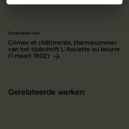
Onderdeel van
Crimes et châtiments, themanummer
van het tijdschrift L'Assiette au beurre
(1 maart 1902)
Gerelateerde werken