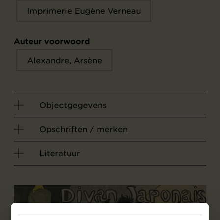
Imprimerie Eugène Verneau
Auteur voorwoord
Alexandre, Arsène
Objectgegevens
Opschriften / merken
Literatuur