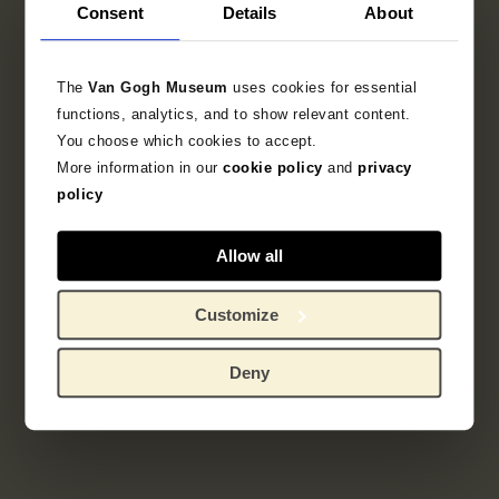
Consent
Details
About
The
Van Gogh Museum
uses cookies for essential
functions, analytics, and to show relevant content.
You choose which cookies to accept.
More information in our
cookie policy
and
privacy
policy
Allow all
Customize
Deelcollectie
Franse prentkunst 1850-1905
Deny
Ontdek de bijzondere verzameling Franse prenten
uit het fin-de-siècle.