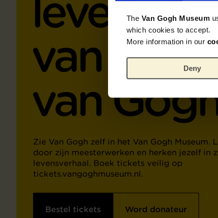
leven en 
The
Van Gogh Museum
u
which cookies to accept.
van Vinc
More information in our
co
Deny
van Gog
Zie Van Gogh zelf in het Van Gogh Museum. L
door zijn meesterwerken en herken jezelf in z
levensverhaal. Boek tickets veilig op
tickets.vangoghmuseum.nl.
Bestel tickets
Word donateur