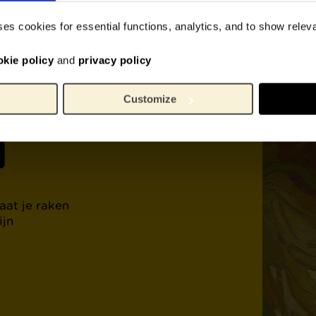
werk
ses cookies for essential functions, analytics, and to show rele
ent
okie policy
and
privacy policy
Customize
h
aat je raken
ijn