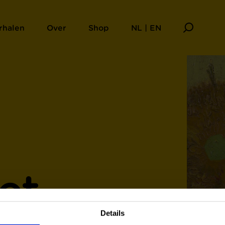
rhalen
Over
Shop
NL | EN
et
Details