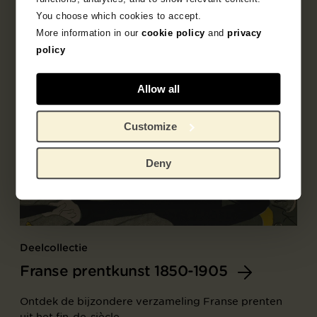
You choose which cookies to accept.
More information in our
cookie policy
and
privacy
policy
Allow all
Customize
Deny
Deelcollectie
Franse prentkunst 1850-1905
Ontdek de bijzondere verzameling Franse prenten
uit het fin-de-siècle.