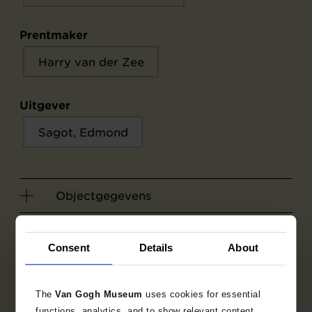
Prentmaker
Harry van der Zee
Uitgever
Sagot, Edmond
Objectgegevens
Opschriften / merken
Consent
Details
About
Literatuur
The
Van Gogh Museum
uses cookies for essential
functions, analytics, and to show relevant content.