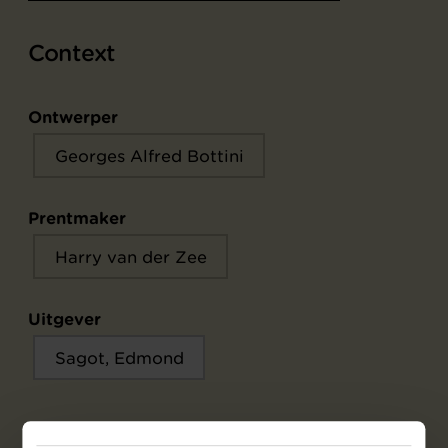
Context
Ontwerper
Georges Alfred Bottini
Prentmaker
Harry van der Zee
Uitgever
Sagot, Edmond