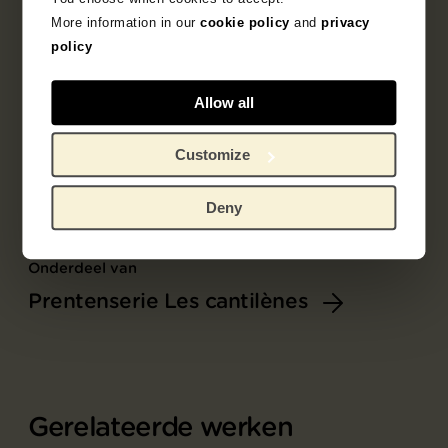
More information in our
cookie policy
and
privacy
policy
Allow all
Customize
Deny
Onderdeel van
Prentenserie Les cantilènes
Gerelateerde werken