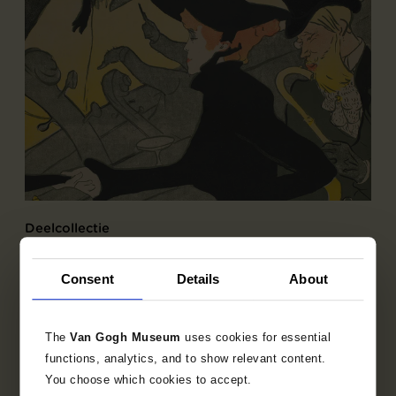
Deelcollectie
Franse prentkunst 1850-1905
Consent
Details
About
Ontdek de bijzondere verzameling Franse prenten
uit het fin-de-siècle.
The
Van Gogh Museum
uses cookies for essential
functions, analytics, and to show relevant content.
You choose which cookies to accept.