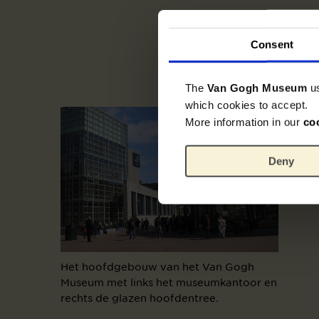
Consent
The
Van Gogh Museum
u
which cookies to accept.
More information in our
co
Deny
Het hoofdgebouw van het Van Gogh
Museum met links het museumkantoor en
rechts de glazen hoofdentree.