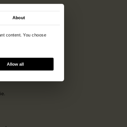
About
vant content. You choose
stand
Allow all
n
ie.