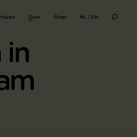
rhalen
Over
Shop
NL | EN
 in
dam