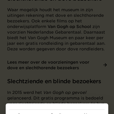
Waar mogelijk houdt het museum in zijn
uitingen rekening met dove en slechthorende
bezoekers. Ook enkele films op het
onderwijsplatform
Van Gogh op School
zijn
voorzien Nederlandse Gebarentaal. Daarnaast
biedt het Van Gogh Museum en paar keer per
jaar een gratis rondleiding in gebarentaal aan.
Deze worden gegeven door dove rondleiders.
Lees meer over de voorzieningen voor
dove en slechthorende bezoekers
Slechtziende en blinde bezoekers
In 2015 werd het
Van Gogh op gevoel
gelanceerd. Dit gratis programma is bedoeld
voor slechtziende en blinde bezoekers én hun
ziende vrienden of familie. Het succesvolle