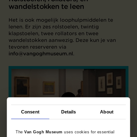
wandelstokken te leen
Het is ook mogelijk loophulpmiddelen te
lenen. Er zijn zes rolstoelen, twintig
klapstoelen, twee rollators en twee
wandelstokken aanwezig. Deze kun je van
tevoren reserveren via
info@vangoghmuseum.nl
.
Consent
Details
About
The
Van Gogh Museum
uses cookies for essential