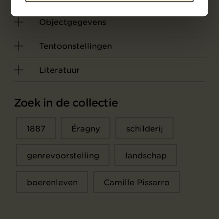
Objectgegevens
Tentoonstellingen
Literatuur
Zoek in de collectie
1887
Éragny
schilderij
genrevoorstelling
landschap
boerenleven
Camille Pissarro