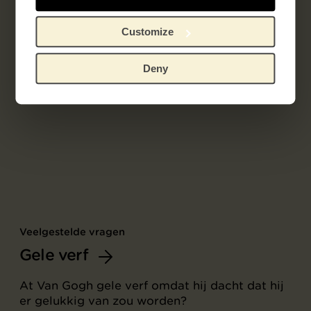
Customize
Deny
Veelgestelde vragen
Gele verf
At Van Gogh gele verf omdat hij dacht dat hij
er gelukkig van zou worden?