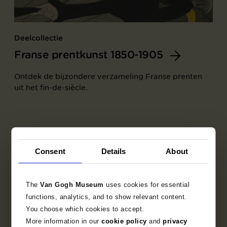
Deelcollectie
Franse prentkunst 1850-1905
Ontdek de bijzondere verzameling Franse prenten
uit het fin-de-siècle.
Consent
Details
About
The
Van Gogh Museum
uses cookies for essential
functions, analytics, and to show relevant content.
You choose which cookies to accept.
More information in our
cookie policy
and
privacy