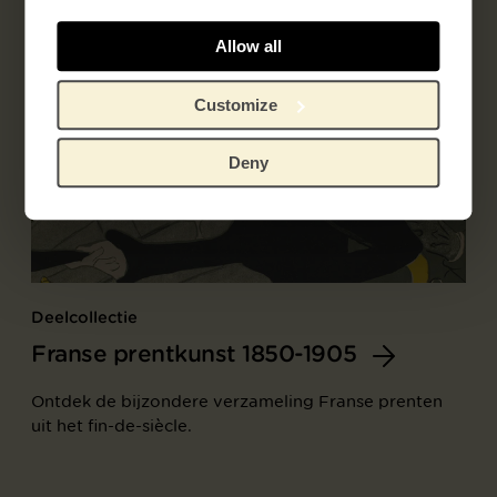
Allow all
Customize
Deny
Deelcollectie
Franse prentkunst 1850-1905
Ontdek de bijzondere verzameling Franse prenten
uit het fin-de-siècle.