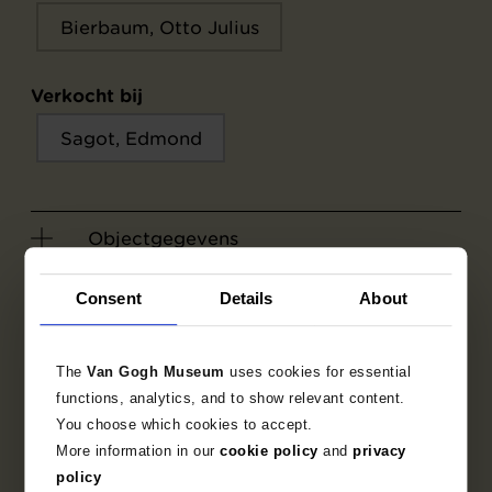
Bierbaum, Otto Julius
Verkocht bij
Sagot, Edmond
Objectgegevens
Opschriften / merken
Consent
Details
About
Literatuur
The
Van Gogh Museum
uses cookies for essential
functions, analytics, and to show relevant content.
You choose which cookies to accept.
More information in our
cookie policy
and
privacy
policy