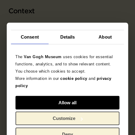
Context
Prentmaker
Consent
Details
About
Edouard Vuillard
The
Van Gogh Museum
uses cookies for essential
Drukker
functions, analytics, and to show relevant content.
You choose which cookies to accept.
Auguste Clot
More information in our
cookie policy
and
privacy
policy
Uitgever
Arts & Métiers Graphiques
Allow all
Customize
Auteur publicatie
Laroche, Henry-Jean
Deny