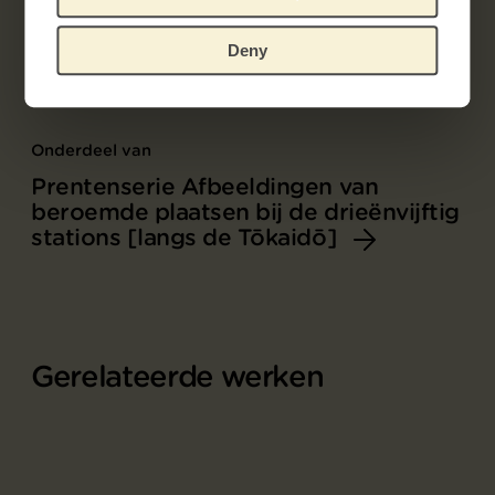
Deny
Onderdeel van
Prentenserie Afbeeldingen van
beroemde plaatsen bij de drieënvijftig
stations [langs de Tōkaidō]
Gerelateerde werken