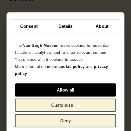
Ontwerper
Consent
Details
About
Utagawa Toyokuni
The
Van Gogh Museum
uses cookies for essential
Uitgever
functions, analytics, and to show relevant content.
Moriya Jihei
You choose which cookies to accept.
More information in our
cookie policy
and
privacy
policy
Objectgegevens
Allow all
Opschriften / merken
Customize
Literatuur
Deny