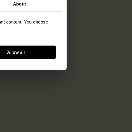
About
vant content. You choose
Allow all