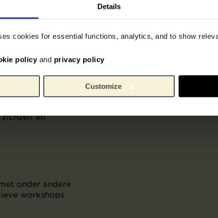
Details
ses cookies for essential functions, analytics, and to show rele
okie policy
and
privacy policy
chap
 start over
Customize
van Vincent van
iet alleen
zichzelf en
met onder andere
atieve workshops