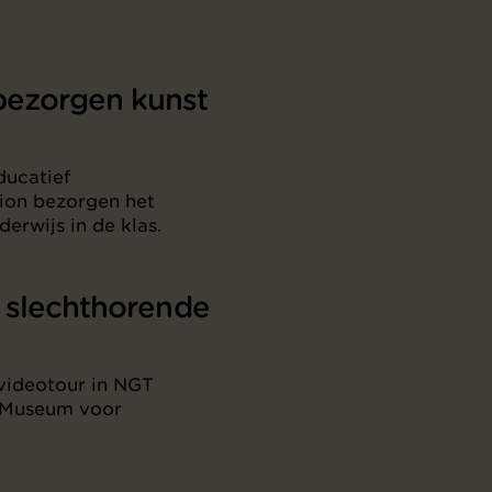
ezorgen kunst
ducatief
ion bezorgen het
rwijs in de klas.
 slechthorende
videotour in NGT
h Museum voor