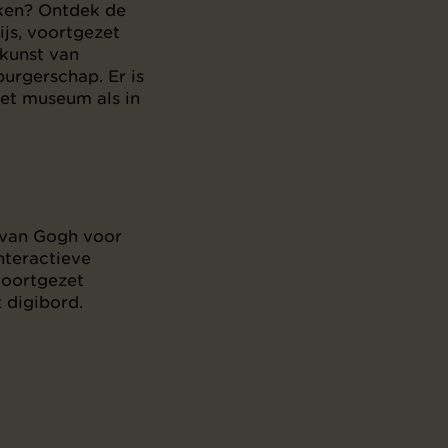
ken? Ontdek de
js, voortgezet
 kunst van
burgerschap. Er is
het museum als in
t van Gogh voor
nteractieve
 voortgezet
t digibord.