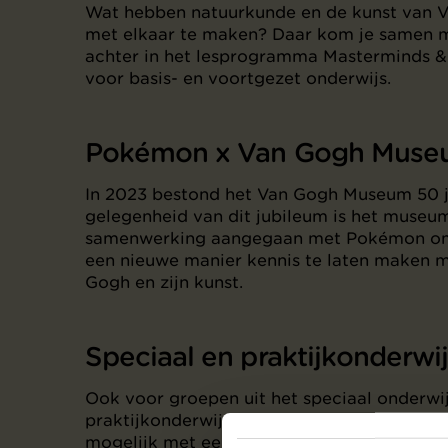
Wat hebben natuurkunde en de kunst van 
met elkaar te maken? Daar kom je samen me
achter in het lesprogramma Masterminds &
voor basis- en voortgezet onderwijs.
Pokémon x Van Gogh Mus
In 2023 bestond het Van Gogh Museum 50 ja
gelegenheid van dit jubileum is het museu
samenwerking aangegaan met Pokémon om
een nieuwe manier kennis te laten maken 
Gogh en zijn kunst.
Speciaal en praktijkonderwi
Ook voor groepen uit het speciaal onderwij
praktijkonderwijs is een bezoek aan het 
mogelijk met een programma op maat die g