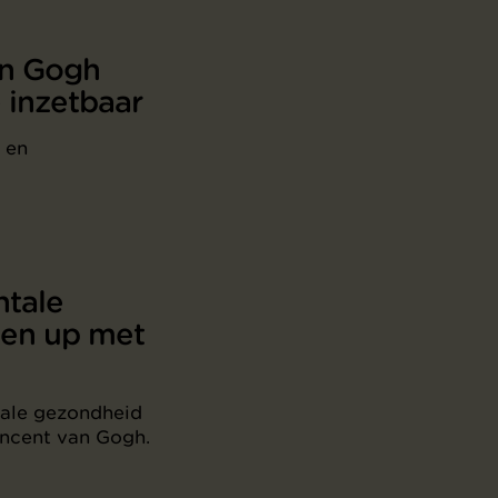
an Gogh
 inzetbaar
 en
tale
en up met
tale gezondheid
incent van Gogh.