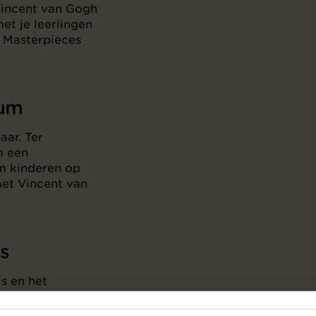
Vincent van Gogh
t je leerlingen
 Masterpieces
eum
ar. Ter
m een
 kinderen op
met Vincent van
js
s en het
Van Gogh Museum
oed aansluit bij