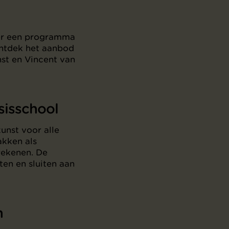
s er een programma
Ontdek het aanbod
nst en Vincent van
sisschool
unst voor alle
akken als
 rekenen. De
en en sluiten aan
n