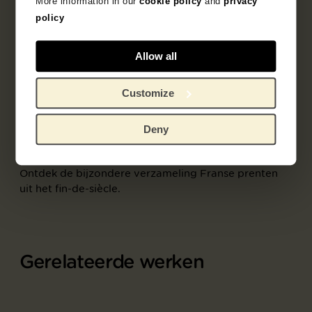
More information in our
cookie policy
and
privacy
policy
Allow all
Customize
Deelcollectie
Deny
Franse prentkunst 1850-1905
Ontdek de bijzondere verzameling Franse prenten
uit het fin-de-siècle.
Gerelateerde werken