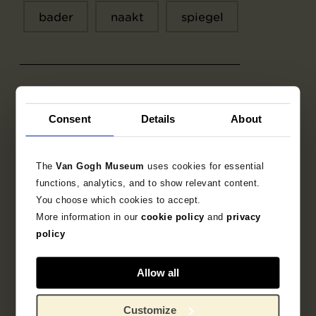
bader
naakt
spiegel
Context
Consent
Details
About
Prentmaker
The
Van Gogh Museum
uses cookies for essential
James Pitcairn-Knowles
functions, analytics, and to show relevant content.
You choose which cookies to accept.
Drukker
More information in our
cookie policy
and
privacy
policy
Auguste Clot
Allow all
Opdrachtgever
Customize