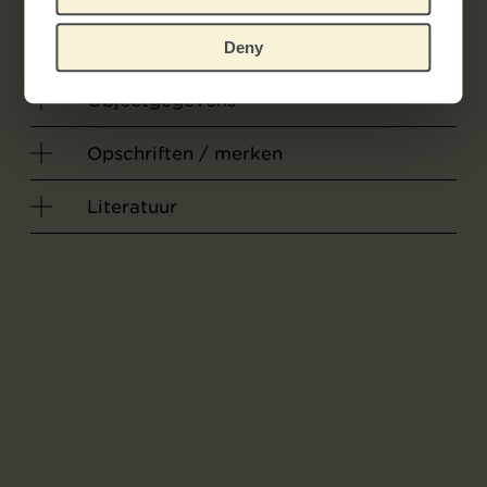
Vollard, Ambroise
Deny
Objectgegevens
Opschriften / merken
Literatuur