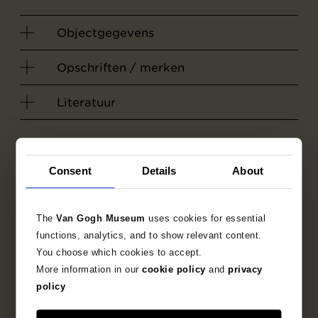
Objectgegevens
Opschriften / merken
Literatuur
Consent
Details
About
The
Van Gogh Museum
uses cookies for essential
functions, analytics, and to show relevant content.
You choose which cookies to accept.
More information in our
cookie policy
and
privacy
policy