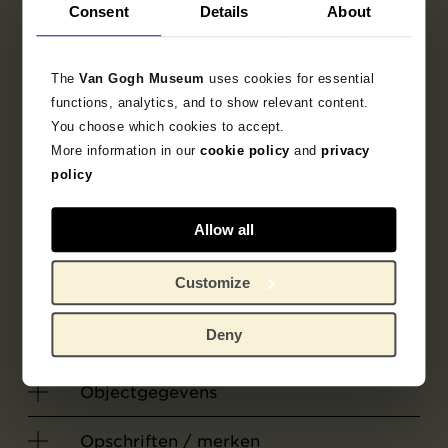
Prentmaker
Consent
Details
About
Aristide Maillol
The
Van Gogh Museum
uses cookies for essential
functions, analytics, and to show relevant content.
Drukker
You choose which cookies to accept.
Landelle
Maison Duchâtel
More information in our
cookie policy
and
privacy
policy
Uitgever
Allow all
Edmond Frapier
Customize
Galerie des Peintres Voyageurs
Deny
Objectgegevens
Opschriften / merken