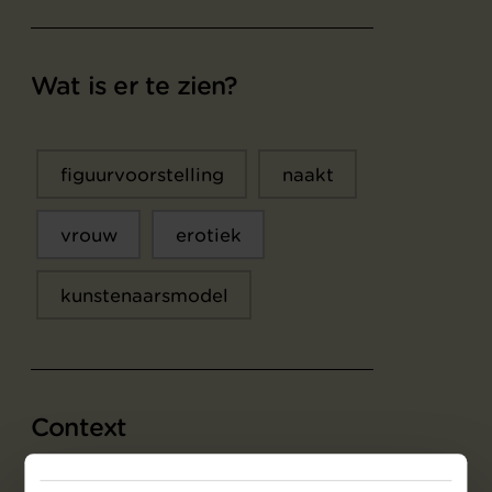
Wat is er te zien?
figuurvoorstelling
naakt
vrouw
erotiek
kunstenaarsmodel
Context