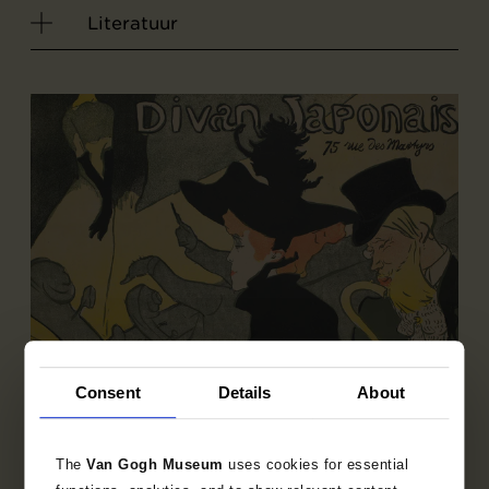
Literatuur
Consent
Details
About
The
Van Gogh Museum
uses cookies for essential
Deelcollectie