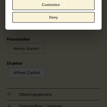
Customize
Deny
Context
Prentmaker
Henry Somm
Drukker
Alfred Cadart
Objectgegevens
Opschriften / merken