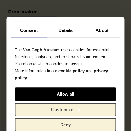
Prentmaker
Emile Bernard
Consent
Details
About
Drukker
The
Van Gogh Museum
uses cookies for essential
Michel-Ange Bernard
functions, analytics, and to show relevant content.
You choose which cookies to accept.
La Rénovation Artistique
More information in our
cookie policy
and
privacy
policy
Uitgever
Allow all
Floury
Customize
Objectgegevens
Deny