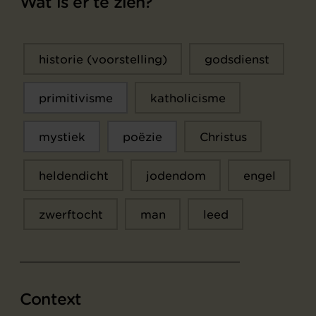
Wat is er te zien?
historie (voorstelling)
godsdienst
primitivisme
katholicisme
mystiek
poëzie
Christus
heldendicht
jodendom
engel
zwerftocht
man
leed
Context