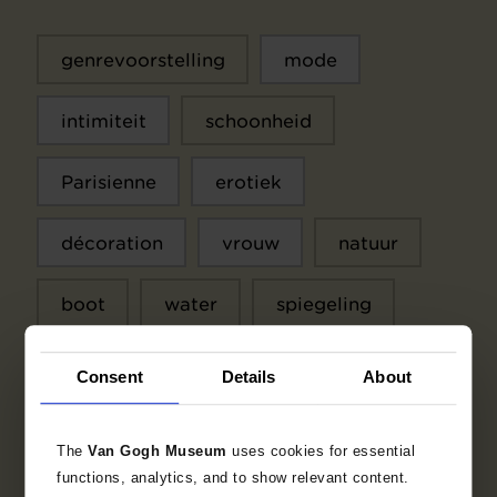
genrevoorstelling
mode
intimiteit
schoonheid
Parisienne
erotiek
décoration
vrouw
natuur
boot
water
spiegeling
liefkozing
ziekte
Consent
Details
About
The
Van Gogh Museum
uses cookies for essential
functions, analytics, and to show relevant content.