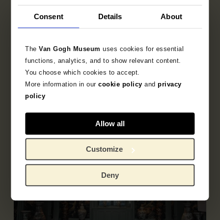
Consent
Details
About
Franse meesterwerken
De Mesdag Collectie is met name beroemd
The
Van Gogh Museum
uses cookies for essential
om de verzameling Franse meesterwerken van
functions, analytics, and to show relevant content.
de School van Barbizon, een van de grootste
You choose which cookies to accept.
en belangrijkste ter wereld, en zijn
More information in our
cookie policy
and
privacy
indrukwekkende collectie schilderijen,
policy
aquarellen en tekeningen van de Haagse
School.
Allow all
Customize
Deny