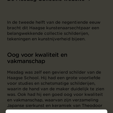
In de tweede helft van de negentiende eeuw
bracht dit Haagse kunstenaarsechtpaar een
belangwekkende collectie schilderijen,
tekeningen en kunstnijverheid bijeen.
Oog voor kwaliteit en
vakmanschap
Mesdag was zelf een gevierd schilder van de
Haagse School. Hij had een grote voorliefde
voor studies en schetsmatige schilderijen,
waarin de hand van de maker duidelijk te zien
was. Ook had hij een goed oog voor kwaliteit
en vakmanschap, waarvan zijn verzameling
Japanse sierkunst en keramiek van Theodoor
Colenbrander sprekende voorbeelden zijn.