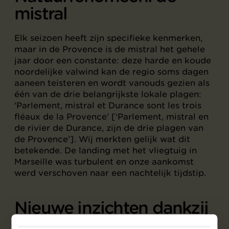
mistral
Elk seizoen heeft zijn specifieke kenmerken,
maar in de Provence is de mistral het gehele
jaar door een constante: deze harde en koude
noordelijke valwind kan de regio soms dagen
aaneen teisteren en wordt vanouds gezien als
één van de drie belangrijkste lokale plagen:
‘Parlement, mistral et Durance sont les trois
fléaux de la Provence’ [‘Parlement, mistral en
de rivier de Durance, zijn de drie plagen van
de Provence’]. Wij merkten gelijk wat dit
betekende. De landing met het vliegtuig in
Marseille was turbulent en onze aankomst
werd verschoven naar een nachtelijk tijdstip.
Nieuwe inzichten dankzij
de mistral