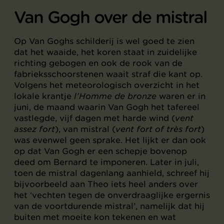
Van Gogh over de mistral
Op Van Goghs schilderij is wel goed te zien
dat het waaide, het koren staat in zuidelijke
richting gebogen en ook de rook van de
fabrieksschoorstenen waait straf die kant op.
Volgens het meteorologisch overzicht in het
lokale krantje
l’Homme de bronze
waren er in
juni, de maand waarin Van Gogh het tafereel
vastlegde, vijf dagen met harde wind (
vent
assez fort
), van mistral (
vent fort of très fort
)
was evenwel geen sprake. Het lijkt er dan ook
op dat Van Gogh er een schepje bovenop
deed om Bernard te imponeren. Later in juli,
toen de mistral dagenlang aanhield, schreef hij
bijvoorbeeld aan Theo iets heel anders over
het ‘vechten tegen de onverdraaglijke ergernis
van de voortdurende mistral’, namelijk dat hij
buiten met moeite kon tekenen en wat