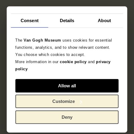
Consent
Details
About
The
Van Gogh Museum
uses cookies for essential
functions, analytics, and to show relevant content.
You choose which cookies to accept.
More information in our
cookie policy
and
privacy
policy
Vincent van Gogh,
, 1889
Olijfgaard
Allow all
Customize
Vereisten
Deny
Zorg ervoor dat je bruikleenaanvraag de
volgende onderdelen bevat: