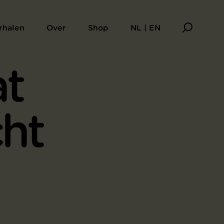
rhalen
Over
Shop
NL | EN
at
ht