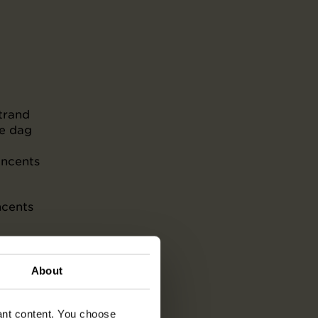
trand
ie dag
incents
ncents
About
vant content. You choose