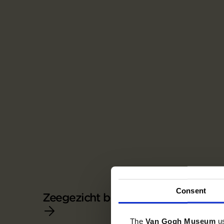
Consent
Zeegezicht bij Scheveningen
The
Van Gogh Museum
u