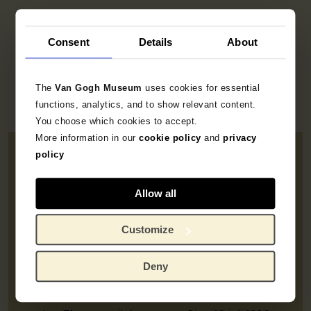
Consent
Details
About
In zijn brieven zijn aanwijzingen dat hij
mentaal uit balans was:
The
Van Gogh Museum
uses cookies for essential
functions, analytics, and to show relevant content.
You choose which cookies to accept.
More information in our
cookie policy
and
privacy
policy
Allow all
‘mijn leven is aan de
wortel aangetast, ook ik
Customize
sta niet meer stevig op
Deny
mijn benen’