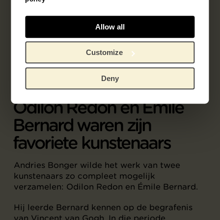
3
Allow all
Customize
Deny
Odilon Redon en Émile
Bernard waren zijn
favoriete kunstenaars
Andries Bonger wilde het werk van twee
kunstenaars zo compleet mogelijk
verzamelen: Odilon Redon en Émile Bernard.
Hij leerde Bernard kennen op de begrafenis
van Vincent van Gogh. In die periode