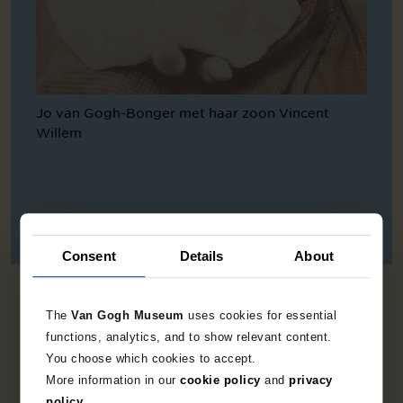
Jo van Gogh-Bonger met haar zoon Vincent
Willem
Consent
Details
About
The
Van Gogh Museum
uses cookies for essential
functions, analytics, and to show relevant content.
You choose which cookies to accept.
More information in our
cookie policy
and
privacy
policy