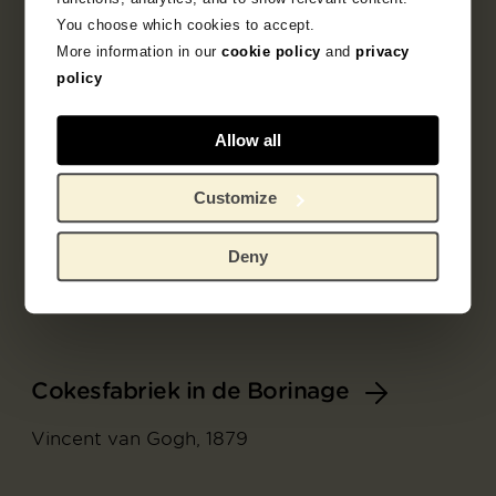
You choose which cookies to accept.
More information in our
cookie policy
and
privacy
policy
Allow all
Customize
Deny
Cokesfabriek in de Borinage
Vincent van Gogh, 1879