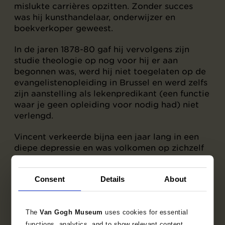
mislukte carrières opzitten. Zonder succes
was hij kunsthandelaar, onderwijzer en
boekverkoper geweest.
In de jaren 1878-80 gaf hij vervolgens zijn
studie theologie op nog voor hij er aan
begonnen was, werd hij niet toegelaten op de
evangelistenopleiding in Brussel en werd zelfs
zijn aanstelling als lekenpredikant (een functie
waar je geen opleiding voor nodig had) niet
verlengd.
Vincent verkeerde bijna een jaar lang in een
diepe depressie en was volkomen op zichzelf
teruggeworpen.
Consent
Details
About
Uiteindelijk besloot hij het advies van Theo op
te volgen en kunstenaar te worden. Tekenen
deed hij altijd al graag en hij hield van kunst.
Maar het was een sprong in het diepe, want
The
Van Gogh Museum
uses cookies for essential
Vincent was geen natuurtalent.
functions, analytics, and to show relevant content.