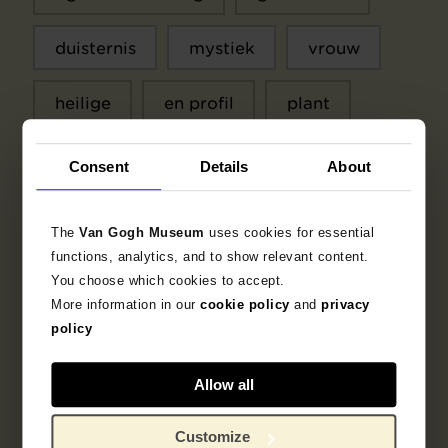
duisternis
mystiek
vrouw
heilige
en profil
plant
Consent
Details
About
Context
The
Van Gogh Museum
uses cookies for essential
functions, analytics, and to show relevant content.
You choose which cookies to accept.
Prentmaker
More information in our
cookie policy
and
privacy
Odilon Redon
policy
Allow all
Drukker
Becquet
Customize