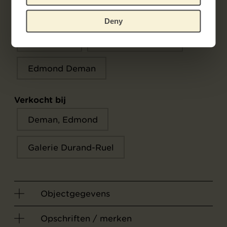
Uitgever
Deny
L. Dumont
Paul Durand-Ruel
Edmond Deman
Verkocht bij
Deman, Edmond
Galerie Durand-Ruel
Objectgegevens
Opschriften / merken