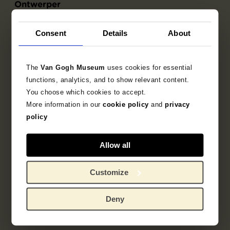
Ontwerper
Utagawa Kunisada
Consent
Details
About
Uitgever
The
Van Gogh Museum
uses cookies for essential
Yamadaya Shōjirō
functions, analytics, and to show relevant content.
You choose which cookies to accept.
More information in our
cookie policy
and
privacy
policy
Objectgegevens
Allow all
Opschriften / merken
Customize
Tentoonstellingen
Literatuur
Deny