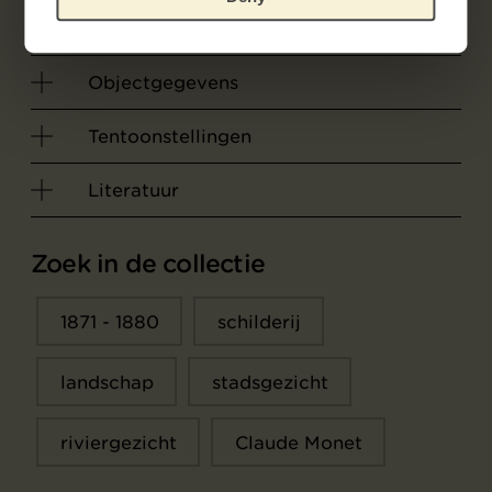
bovendien, gezien het golvende water.
Objectgegevens
Tentoonstellingen
Literatuur
Zoek in de collectie
1871 - 1880
schilderij
landschap
stadsgezicht
riviergezicht
Claude Monet